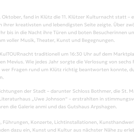
Oktober, fand in Klütz die 11. Klützer Kulturnacht statt – e
n ihrer kreativsten und lebendigsten Seite zeigte. Über zw
hr bis in die Nacht ihre Türen und boten Besucherinnen u
amm voller Musik, Theater, Kunst und Begegnungen.
 KulTOURnacht traditionell um 16:30 Uhr auf dem Marktpla
n Mevius. Wie jedes Jahr sorgte die Verlosung von sechs F
 wer Fragen rund um Klütz richtig beantworten konnte, du
n.
nrichtungen der Stadt – darunter Schloss Bothmer, die St. Ma
 Literaturhaus „Uwe Johnson“ – erstrahlten in stimmungsv
aren die Galerie anmi und das Gutshaus Arpshagen.
, Führungen, Konzerte, Lichtinstallationen, Kunsthandwe
en dazu ein, Kunst und Kultur aus nächster Nähe zu erlebe