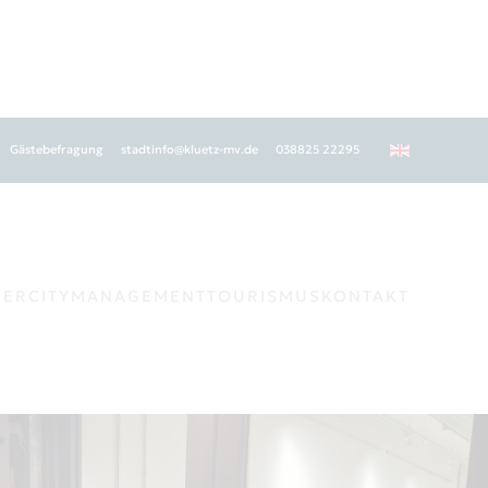
Gästebefragung
stadtinfo@kluetz-mv.de
038825 22295
GER
CITYMANAGEMENT
TOURISMUS
KONTAKT