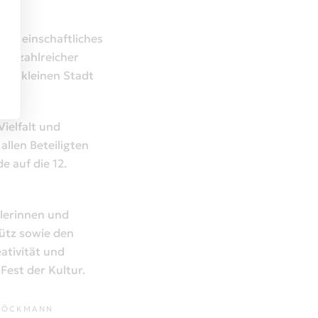
t gemeinschaftliches
wie zahlreicher
eser kleinen Stadt
Vielfalt und
llen Beteiligten
e auf die 12.
tlerinnen und
lütz sowie den
ativität und
Fest der Kultur.
TÖCKMANN