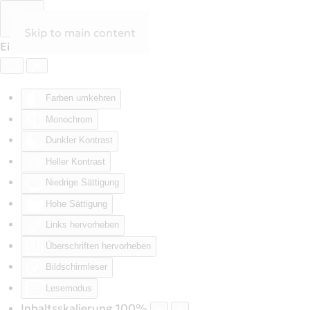
Skip to main content
Eingabehilfen öffnen
Farben umkehren
Monochrom
Dunkler Kontrast
Heller Kontrast
Niedrige Sättigung
Hohe Sättigung
Links hervorheben
Überschriften hervorheben
Bildschirmleser
Lesemodus
Inhaltsskalierung
100
%