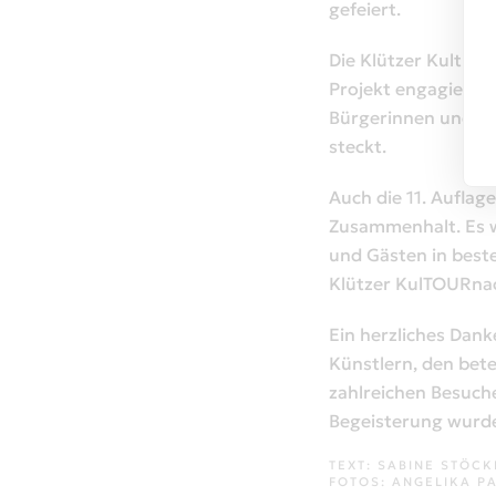
gefeiert.
Die Klützer Kulturn
Projekt engagierter
Bürgerinnen und Bür
steckt.
Auch die 11. Auflage
Zusammenhalt. Es w
und Gästen in beste
Klützer KulTOURnac
Ein herzliches Dan
Künstlern, den bete
zahlreichen Besuch
Begeisterung wurde
TEXT: SABINE STÖC
FOTOS: ANGELIKA P