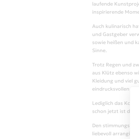
laufende Kunstproj
inspirierende Mome
Auch kulinarisch ha
und Gastgeber verw
sowie heißen und ka
Sinne.
Trotz Regen und zw
aus Klütz ebenso w
Kleidung und viel g
eindrucksvollen Ge
Lediglich das Konze
schon jetzt ist di
Den stimmungsvollen
liebevoll arrangier