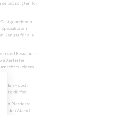
 selbst sorgten für
e Gastgeberinnen
Spezialitäten
n Genuss für alle
nnen und Besucher –
 wetterfester
turnacht zu einem
tfallen – doch
ßen zu dürfen.
chen Pferdestall,
ät in den Abend