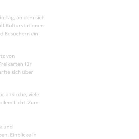
in Tag, an dem sich
ölf Kulturstationen
nd Besuchern ein
tz von
reikarten für
rfte sich über
rienkirche, viele
ollem Licht. Zum
rk und
n. Einblicke in