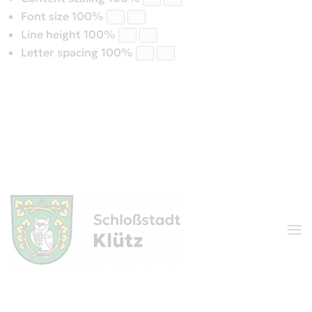
Font size
100
%
Line height
100
%
Letter spacing
100
%