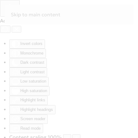
Skip to main content
Accessibility Tools
Invert colors
Monochrome
Dark contrast
Light contrast
Low saturation
High saturation
Highlight links
Highlight headings
Screen reader
Read mode
Content scaling
100
%