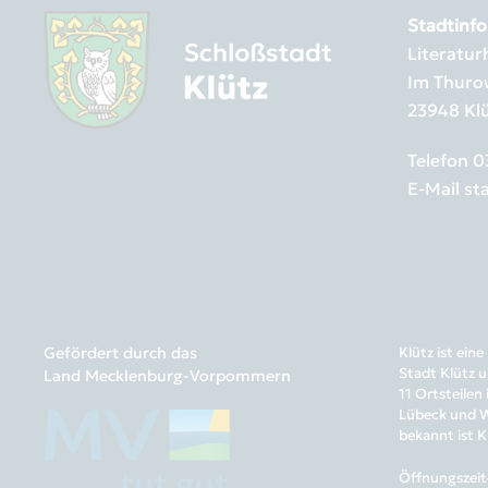
Stadtinfo
Literatu
Im Thuro
23948 Kl
Telefon
0
E-Mail
st
Gefördert durch das
Klütz ist ei
Stadt Klütz u
Land Mecklenburg-Vorpommern
11 Ortsteilen
Lübeck und Wi
bekannt ist K
Öffnungszeit