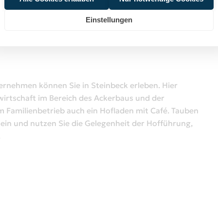
Einstellungen
ternehmen können Sie in Steinbeck erleben. Hier
wirtschaft im Bereich des Ackerbaus und der
um Familienbetrieb auch ein Hofladen mit Café. Tauben
 ein und nutzen Sie die Gelegenheit der Hofführung,
.