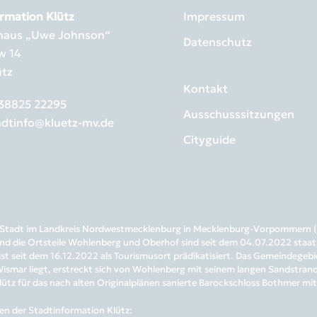
rmation Klütz
Impressum
rhaus „Uwe Johnson“
Datenschutz
w 14
ütz
Kontakt
38825 22295
Ausschusssitzungen
adtinfo@kluetz-mv.de
Cityguide
ne Stadt im Landkreis Nordwestmecklenburg in Mecklenburg-Vorpommern (D
nd die Ortsteile Wohlenberg und Oberhof sind seit dem 04.07.2022 staatl
 ist seit dem 16.12.2022 als Tourismusort prädikatisiert. Das Gemeindege
smar liegt, erstreckt sich von Wohlenberg mit seinem langen Sandstrand b
lütz für das nach alten Originalplänen sanierte Barockschloss Bothmer mi
en der Stadtinformation Klütz: