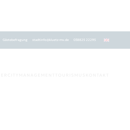
Gästebefragung
stadtinfo@kluetz-mv.de
038825 22295
GER
CITYMANAGEMENT
TOURISMUS
KONTAKT