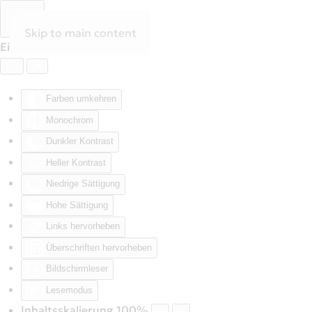
Skip to main content
Eingabehilfen öffnen
Farben umkehren
Monochrom
Dunkler Kontrast
Heller Kontrast
Niedrige Sättigung
Hohe Sättigung
Links hervorheben
Überschriften hervorheben
Bildschirmleser
Lesemodus
Inhaltsskalierung
100
%