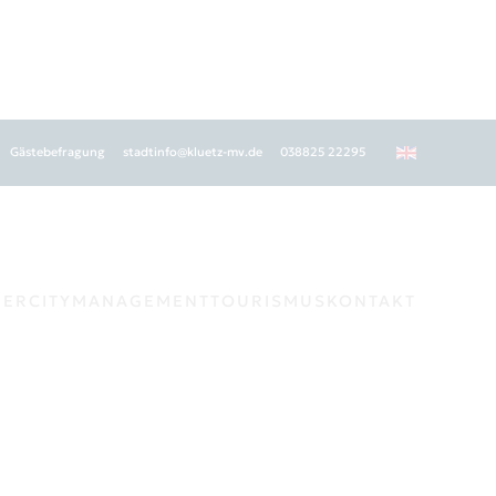
Gästebefragung
stadtinfo@kluetz-mv.de
038825 22295
GER
CITYMANAGEMENT
TOURISMUS
KONTAKT