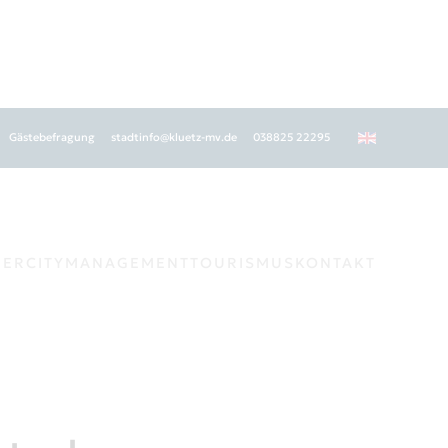
Gästebefragung
stadtinfo@kluetz-mv.de
038825 22295
GER
CITYMANAGEMENT
TOURISMUS
KONTAKT