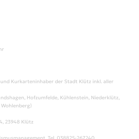
hr
und Kurkarteninhaber der Stadt Klütz inkl. aller
undshagen, Hofzumfelde, Kühlenstein, Niederklütz,
d Wohlenberg)
4, 23948 Klütz
urismusmanagement, Tel. 038825-267240,