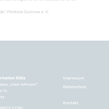
", Filmklub Güstrow e. V.
rmation Klütz
Impressum
rhaus „Uwe Johnson“
Datenschutz
w 14
ütz
Kontakt
38825 22295