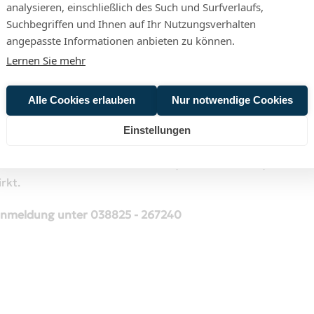
analysieren, einschließlich des Such und Surfverlaufs,
Suchbegriffen und Ihnen auf Ihr Nutzungsverhalten
angepasste Informationen anbieten zu können.
Lernen Sie mehr
t Popcorn und Getränken im Literaturhaus "Uwe
Alle Cookies erlauben
Nur notwendige Cookies
Einstellungen
d meines Vaters", ein berührendes Porträt über
ändlichen Lebens. Ein ehrlicher, kraftvoller Film,
rkt.
oranmeldung unter 038825 - 267240