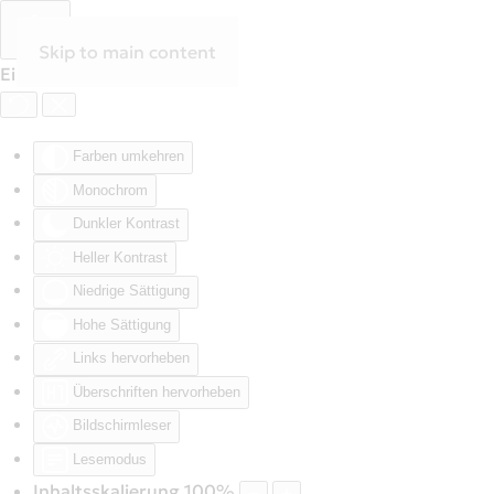
Skip to main content
Eingabehilfen öffnen
Farben umkehren
Monochrom
Dunkler Kontrast
Heller Kontrast
Niedrige Sättigung
Hohe Sättigung
Links hervorheben
Überschriften hervorheben
Bildschirmleser
Lesemodus
Inhaltsskalierung
100
%