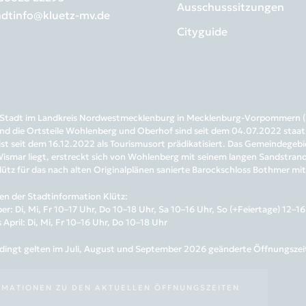
Ausschusssitzungen
adtinfo@kluetz-mv.de
Cityguide
ne Stadt im Landkreis Nordwestmecklenburg in Mecklenburg-Vorpommern (D
nd die Ortsteile Wohlenberg und Oberhof sind seit dem 04.07.2022 staatl
 ist seit dem 16.12.2022 als Tourismusort prädikatisiert. Das Gemeindege
smar liegt, erstreckt sich von Wohlenberg mit seinem langen Sandstrand b
lütz für das nach alten Originalplänen sanierte Barockschloss Bothmer mi
en der Stadtinformation Klütz:
er: Di, Mi, Fr 10–17 Uhr, Do 10–18 Uhr, Sa 10–16 Uhr, So (+Feiertage) 12–1
April: Di, Mi, Fr 10–16 Uhr, Do 10–18 Uhr
ingt gelten im Juli, August und September 2026 geänderte Öffnungszeiten
RMATIONEN ZU DEN AKTUELLEN ÖFFNUNGSZEITEN