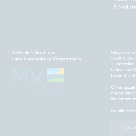
E-Mail
st
Gefördert durch das
Klütz ist ei
Stadt Klütz u
Land Mecklenburg-Vorpommern
11 Ortsteilen
Lübeck und Wi
bekannt ist K
Öffnungszeit
Mai bis Oktob
November bis 
Krankheitsbed
INFO