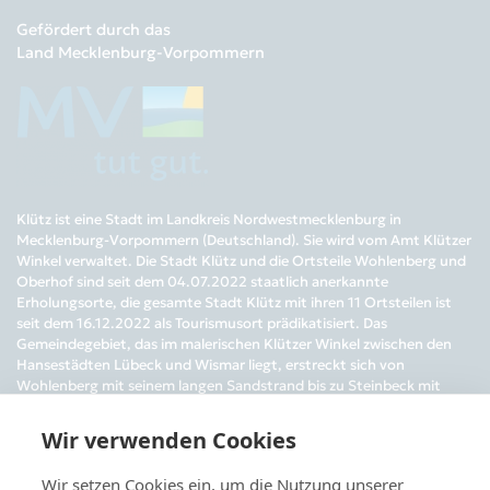
Gefördert durch das
Land Mecklenburg-Vorpommern
Klütz ist eine Stadt im Landkreis Nordwestmecklenburg in
Mecklenburg-Vorpommern (Deutschland). Sie wird vom Amt Klützer
Winkel verwaltet. Die Stadt Klütz und die Ortsteile Wohlenberg und
Oberhof sind seit dem 04.07.2022 staatlich anerkannte
Erholungsorte, die gesamte Stadt Klütz mit ihren 11 Ortsteilen ist
seit dem 16.12.2022 als Tourismusort prädikatisiert. Das
Gemeindegebiet, das im malerischen Klützer Winkel zwischen den
Hansestädten Lübeck und Wismar liegt, erstreckt sich von
Wohlenberg mit seinem langen Sandstrand bis zu Steinbeck mit
seiner eindrucksvollen Steilküste. Besonders bekannt ist Klütz für
das nach alten Originalplänen sanierte Barockschloss Bothmer mit
Wir verwenden Cookies
seiner imposanten Festonallee.
Wir setzen Cookies ein, um die Nutzung unserer